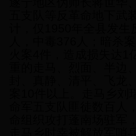
遂宁地区伪师长蒋世华
五支队等反革命地下武
计，仅1950年全县发
人，中毒376人；暗杀
火案4件，造成损失达1
重的走马、烈面、半边
封、真静、清平、飞龙
案10件以上。走马乡刘
命军五支队匪徒数百人
命组织攻打蓬南场驻军，
走马乡时幸被解放军哨