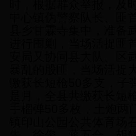
时，根据群众举报，及
中心镇伪警察队长、匪首
县乡甘霖寺集中，准备
进行围剿，当场活捉匪
安局又协同县大队、区
暴乱的股匪，当场活捉大
缴获长短枪50多支，子
是月，全县共缴获长短枪2
手榴弹50多枚，土炮两
镇印山公园公共体育场
先、徐俊、蒋五合、胡