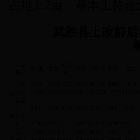
占地1.2亩，基本上符
武胜县土改前后
项目
佃富
地 主
富农
中农
佃中农
贫农
雇农
阶层
农
户数
5345
1709
300
15137
18185
38511
4928
人口
28793
19023
2105
76617
103658
171724
12229
土
占总
人
6.55
4.33
0.48
17.47
23.63
39.6
2.78
口%
改
田
235032
22752
351
78949
13820
47167
991
土
19505
2236
81
4047
1088
6459
262
前
合计
254537
24989
432
82996
14908
53626
1253