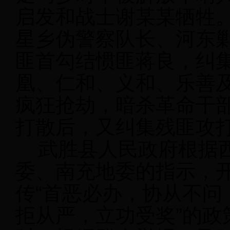
启发和战士谢某某牺牲
星乡伪警察队长、河东
匪首勾结惯匪蒋良，纠集
凰、仁和、义和、乐善
疯狂抢劫，暗杀革命干
打散后，又纠集残匪攻
武胜县人民政府根据西
委、南充地委的指示，
传“首恶必办，协从不问
拒从严，立功受奖”的政